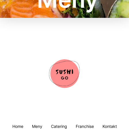
Vi tillagar din Sushi Burrito färsk
efter beställning, med noga utvalda
råvaror!
En smakupplevelse för Sushi
älskare…
Home
Meny
Catering
Franchise
Kontakt