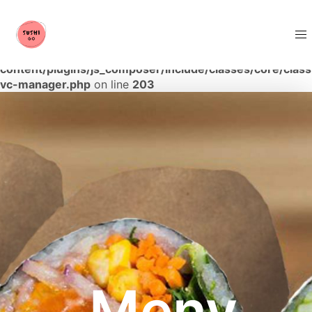
Warning
: The magic method Vc_Manager::__wakeup()
must have public visibility in
/home/robotssu/sushigo.se/wp-
content/plugins/js_composer/include/classes/core/class
vc-manager.php
on line
203
Meny