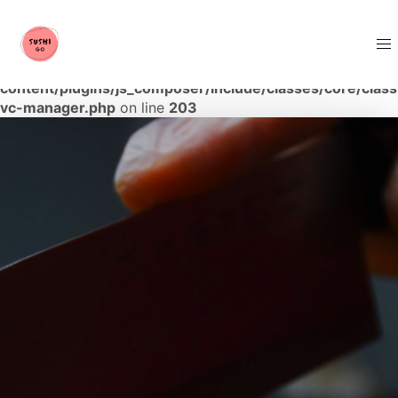
Warning
: The magic method Vc_Manager::__wakeup()
must have public visibility in
/home/robotssu/sushigo.se/wp-
content/plugins/js_composer/include/classes/core/class
vc-manager.php
on line
203