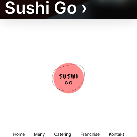
Sushi Go ›
Burritos
för alla tillfällen
Våra Sushi Burritos passar perfekt för dagens
alla måltider – enkelt att äta oavsett om du är på
språng eller bara vill njuta av en god rulle.
Meny
Home
Meny
Catering
Franchise
Kontakt